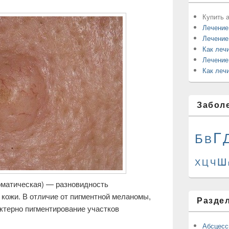
Купить а
Лечение
Лечение
Как леч
Лечение
Как лечи
Забол
Г
Б
В
Ш
Ц
Х
Ч
оматическая) — разновидность
 кожи. В отличие от пигментной меланомы,
Разде
актерно пигментирование участков
Абсцес