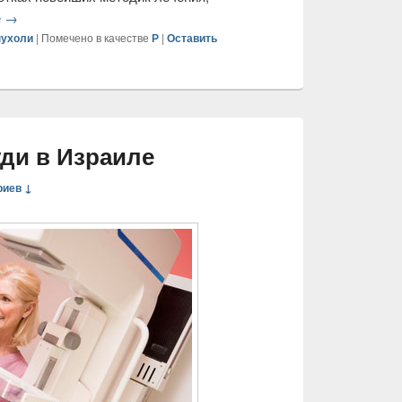
е
→
пухоли
|
Помечено в качестве
Р
|
Оставить
уди в Израиле
риев ↓