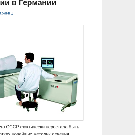
ии в Германии
ариев ↓
его СССР фактически перестала быть
ботках новейших методик лечения,