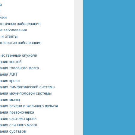
и
ы
рики
легочные заболевания
е заболевания
 и ответы
огические заболевания
чественные опухоли
ание костей
ания головного мозга
ания ЖКТ
ания крови
ания лимфатической системы
ания моче-половой системы
ания мышц
ания печени и желчного пузыря
ания позвоночника
ания системы крови
ания спинного мозга
ания суставов