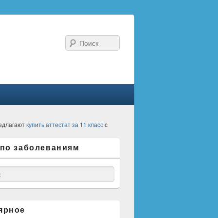
Поиск
едлагают
купить аттестат за 11 класс
с
 по заболеваниям
ярное