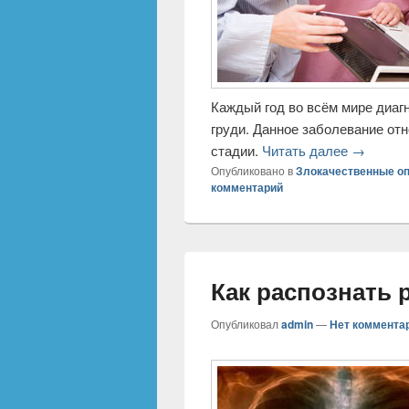
Каждый год во всём мире диагн
груди. Данное заболевание от
стадии.
Читать далее
→
Опубликовано в
Злокачественные о
комментарий
Как распознать 
Опубликовал
admin
—
Нет коммента