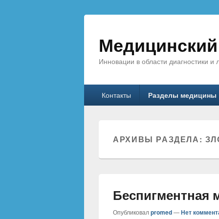
Медицинский 
Инновации в области диагностики и 
Главное меню
Перейти к основному содержанию
Перейти к дополнительному соде
Контакты
Разделы медицины
АРХИВЫ РАЗДЕЛА:
ЗЛ
Беспигментная 
Опубликовал
promed
—
Нет коммент