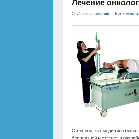
Лечение онколог
Опубликовал
promed
—
Нет коммент
С тех пор, как медицина бывш
бесплатной и отстает в разра