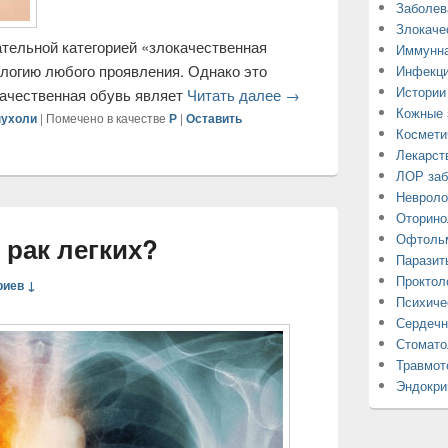
Заболев
Злокаче
тельной категорией «злокачественная
Иммунна
ологию любого проявления. Однако это
Инфекци
Истории
качественная обувь являет
Читать далее
→
Кожные 
пухоли
|
Помечено в качестве
Р
|
Оставить
Космети
Лекарст
ЛОР заб
Невроло
Оторино
Офтольм
 рак легких?
Паразит
Проктол
риев ↓
Психиче
Сердечн
Стомато
Травмот
Эндокри