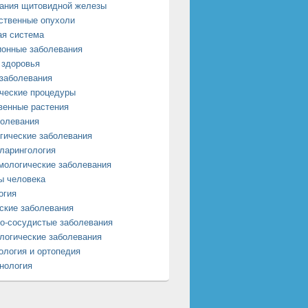
ания щитовидной железы
ственные опухоли
я система
онные заболевания
 здоровья
заболевания
ческие процедуры
венные растения
олевания
гические заболевания
ларингология
ологические заболевания
ы человека
огия
ские заболевания
о-сосудистые заболевания
логические заболевания
ология и ортопедия
нология