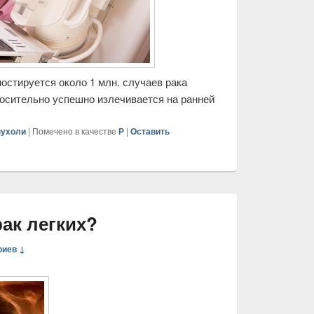
остируется около 1 млн. случаев рака
носительно успешно излечивается на ранней
пухоли
|
Помечено в качестве
Р
|
Оставить
рак легких?
риев ↓