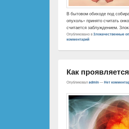
В бытовом обиходе под собира
опухоль» принято считать онк
считается заблуждением. Зло
Опубликовано в
Злокачественные о
комментарий
Как проявляется
Опубликовал
admin
—
Нет коммента