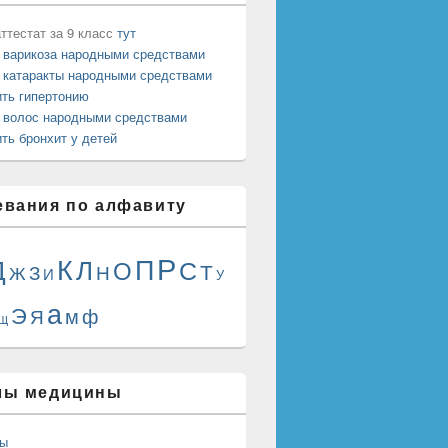
ттестат за 9 класс
тут
 варикоза народными средствами
 катаракты народными средствами
ить гипертонию
 волос народными средствами
ть бронхит у детей
евания по алфавиту
Р
К
П
Д
Л
О
С
Т
Н
Ж
З
И
У
а
Э
м
ф
Я
Щ
лы медицины
сы