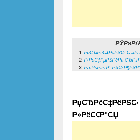
РЎРѕРґ
РџСЂРёС‡РёРЅС‹ СЂРѕР
Р›РµС‡РµРЅРёРµ СЂРѕР
РљРѕРіРґР° РЅСѓР¶РЅР
РџСЂРёС‡РёРЅС‹ 
Р»РёС€Р°СЏ