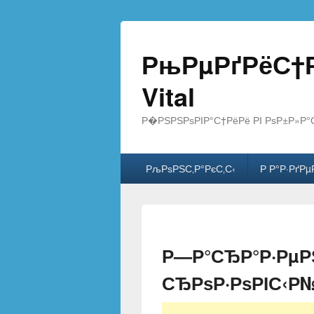
РњРµРґРёС†
Vital
Р�РЅРЅРѕРІР°С†РёРё РІ РѕР±Р»Р°
Р“Р»Р°РІРЅРѕРµ РјРµРЅСЋ
РџРµСЂРµР№С‚Рё Рє РѕСЃРЅРѕР
РџРµСЂРµР№С‚Рё Рє РґРѕРїРѕР»
РљРѕРЅС‚Р°РєС‚С‹
Р Р°Р·РґРµ
Р—Р°СЂР°Р·РµР
СЂРѕР·РѕРІС‹Р