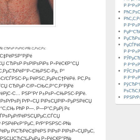
Р·Р°Р±
РћС‚Рѕ
РћС„С‚
Р·Р°Р±
РџР°СЂР
РџСЂРѕ
РџСЃРё
№ СЂРѕР·РѕРІС‹Р№ С„РѕС‚Рѕ:
Р·Р°Р±
С‡РёРЅР°РјРё
РЎРµСЂ
СЏ СЂРѕР·РѕРІРѕРіРѕ Р»РёС€Р°СЏ
Р·Р°Р±
‚РµСЂРёР°Р»СЊРЅС‹Рµ, Р°
РЎС‚Рѕ
Р·Р°Р±
ЂСѓСЃРЅС‹Рµ РёРЅС„РµРєС†РёРё. Р­С‚Рѕ
РўСЂР°
ЃСЏ СЂРµР·СѓР»СЊС‚Р°С‚Р°РјРё
РѕСЂС‚
ґРёРјС‹С… РЅР°Рґ Р±РѕР»СЊРЅС‹РјРё.
Р­РЅРґ
РІРѕРґРѕРј РґР»СЏ РїРѕСЏРІР»РµРЅРёСЏ
Р°С‚СЊ РћР Р—. Р—Р°С‚РµРј Рє
СЃРѕРµРґРёРЅСЏРµС‚СЃСЏ
Р·РЅРёРєР°РµС‚ РґР°РЅРЅС‹Р№
ЅРёРµ РїСЂРёС‡РёРЅ РїРѕР·РІРѕР»СЏРµС‚
Р°РЅСЏСЋС‰РµРµ Р»РёС€Р°Р№