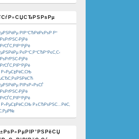
їСѓР»СЏСЂРЅРѕРµ
РµРЅРёРµ РІР°СЂРёРєРѕР·Р°
РѕРґРЅС‹РјРё
РґСЃС‚РІР°РјРё
РµРЅРёРµ РєР°С‚Р°СЂР°РєС‚С‹
РѕРґРЅС‹РјРё
РґСЃС‚РІР°РјРё
 Р»РµС‡РёС‚СЊ
РµСЂС‚РѕРЅРёСЋ
РµРЅРёРµ РІРѕР»РѕСЃ
РѕРґРЅС‹РјРё
РґСЃС‚РІР°РјРё
 Р»РµС‡РёС‚СЊ Р±СЂРѕРЅС…РёС‚
µС‚РµР№
±РѕР»РµРІР°РЅРёСЏ