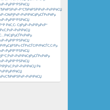
РѕР»РµРІР°РЅРёСЏ
СЂРёРЅРѕР»Р°СЂРёРЅРіРѕР»РѕРіРёСЏ
РѕР»СЊРјРѕР»РѕРіРёС‡РµСЃРєРёРµ
РѕР»РµРІР°РЅРёСЏ
°Р·РёС‚С‹ С‡РµР»РѕРІРµРєР°
РєС‚РѕР»РѕРіРёСЏ
С…РёС‡РµСЃРєРёРµ
РѕР»РµРІР°РЅРёСЏ
РґРµС‡РЅРѕ-СЃРѕСЃСѓРґРёСЃС‚С‹Рµ
РѕР»РµРІР°РЅРёСЏ
РјР°С‚РѕР»РѕРіРёС‡РµСЃРєРёРµ
РѕР»РµРІР°РЅРёСЏ
РІРјРѕС‚РѕР»РѕРіРёСЏ Рё
РѕРїРµРґРёСЏ
РѕРєСЂРёРЅРѕР»РѕРіРёСЏ