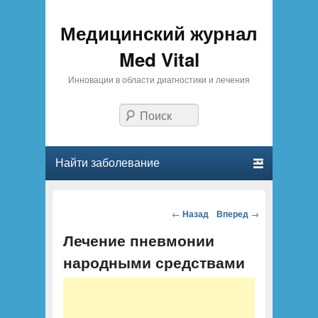
Медицинский журнал
Med Vital
Инновации в области диагностики и лечения
Поиск
Главное меню
Перейти к основному содержанию
Перейти к дополнительному содержимому
Партнеры
предлагают
Навигация по
←
Назад
Вперед
→
купить аттестат
статьям
Лечение пневмонии
за 11 класс
с
доставкой
народными средствами