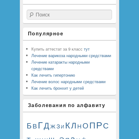
Поиск
Популярное
Купить аттестат за 9 класс
тут
Лечение варикоза народными средствами
Лечение катаракты народными
средствами
Как лечить гипертонию
Лечение волос народными средствами
Как лечить бронхит у детей
Заболевания по алфавиту
Р
Г
К
П
Д
Л
Б
О
С
В
Н
Ж
З
И
а