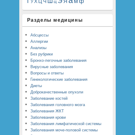
Э
Т
Ш
м
ф
Я
Ц
Х
Ч
У
Щ
Разделы медицины
Абсцессы
Аллергии
Анализы
Без рубрики
Бронхо-легочные заболевания
Вирусные заболевания
Вопросы и ответы
Гинекологические заболевания
Диеты
Доброкачественные опухоли
Заболевание костей
Заболевания головного мозга
Заболевания ЖКТ
Заболевания крови
Заболевания лимфатической системы
Заболевания моче-половой системы