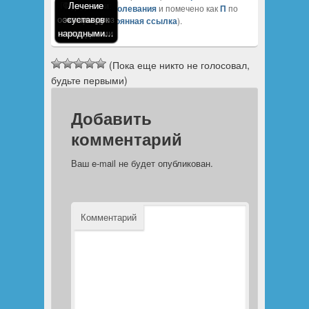
Пародонтит:
Фарингит и
Лечение
Лечение
Лечение
Лечение
Лечение
легочные заболевания
и помечено как
П
по
остеохондроз
народными
экземы рук
катаракты
суставов
лечение
лечение
promed
(
постоянная ссылка
).
народными…
народными…
народными…
народными…
народными…
а народными
средствами
(Пока еще никто не голосовал,
будьте первыми)
Добавить
комментарий
Ваш e-mail не будет опубликован.
Комментарий