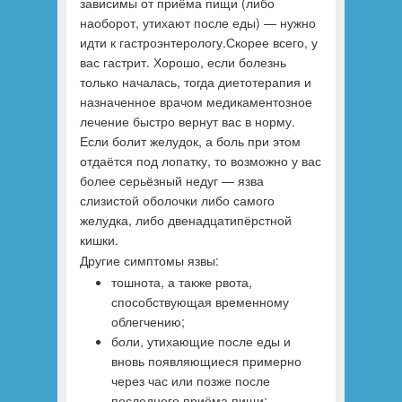
зависимы от приёма пищи (либо
наоборот, утихают после еды) — нужно
идти к гастроэнтерологу.Скорее всего, у
вас гастрит. Хорошо, если болезнь
только началась, тогда диетотерапия и
назначенное врачом медикаментозное
лечение быстро вернут вас в норму.
Если болит желудок, а боль при этом
отдаётся под лопатку, то возможно у вас
более серьёзный недуг — язва
слизистой оболочки либо самого
желудка, либо двенадцатипёрстной
кишки.
Другие симптомы язвы:
тошнота, а также рвота,
способствующая временному
облегчению;
боли, утихающие после еды и
вновь появляющиеся примерно
через час или позже после
последнего приёма пищи;