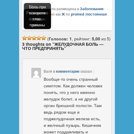
Боль при
Боль в
Эта запись была размещена в
Заболевания
Боль в ухе —
Растяжение
коленном
повороте
Боль в
ЖКТ
и помечено как
Ж
по
promed
(
постоянная
причины и
суставах,
стопы —
суставе,
глаз,
ссылка
).
причины
причины
лечение
как…
как…
(
Голосов: 1
, рейтинг:
5,00
из 5)
3 thoughts on “
ЖЕЛУДОЧНАЯ БОЛЬ —
ЧТО ПРЕДПРИНЯТЬ
”
Валя
в
комментарие
cказал :
Вообще-то очень странный
симптом. Как должен человек
понять, что у него именно
желудок болит, а не другой
орган брюшной полости. Там
ведь рядом еще и
поджелудочная железа есть,
и желчный пузырь. Кишечник
может поддавливать и