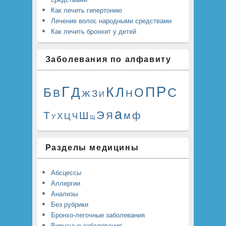
Как лечить гипертонию
Лечение волос народными средствами
Как лечить бронхит у детей
Заболевания по алфавиту
Р
Г
К
П
Д
Л
Б
О
С
В
Н
Ж
З
И
а
Э
Т
Ш
м
ф
Я
Ц
Х
Ч
У
Щ
Разделы медицины
Абсцессы
Аллергии
Анализы
Без рубрики
Бронхо-легочные заболевания
Вирусные заболевания