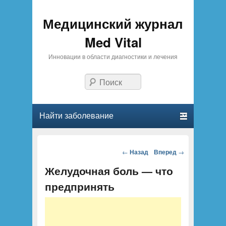
Медицинский журнал
Med Vital
Инновации в области диагностики и лечения
Поиск
Главное меню
Перейти к основному содержанию
Перейти к дополнительному содержимому
Партнеры
предлагают
Навигация по
←
Назад
Вперед
→
купить аттестат
статьям
Желудочная боль — что
за 11 класс
с
доставкой
предпринять