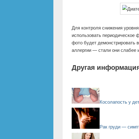
Для контроля снижения уровня
использовать периодическое ф
фото будет демонстрировать 
аллергии — стали они слабее и
Другая информация
Косолапость у де
Рак груди — сим