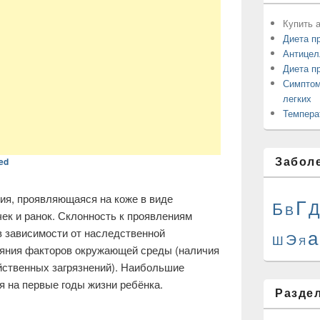
Купить а
Диета п
Антицел
Диета п
Симптом
легких
Темпера
Забол
ed
ия, проявляющаяся на коже в виде
Г
Б
Д
В
чек и ранок. Склонность к проявлениям
а
в зависимости от наследственной
Э
Ш
Я
ияния факторов окружающей среды (наличия
ственных загрязнений). Наибольшие
я на первые годы жизни ребёнка.
Разде