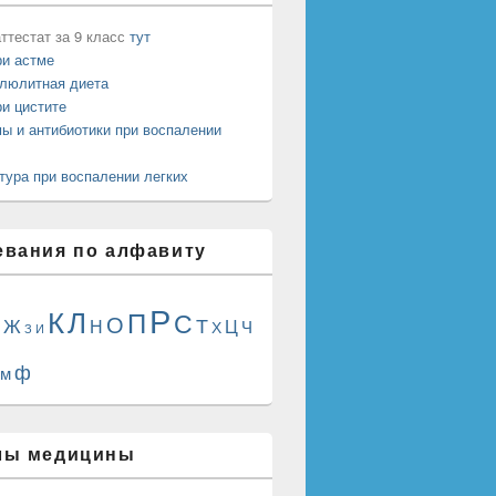
ттестат за 9 класс
тут
ри астме
люлитная диета
ри цистите
ы и антибиотики при воспалении
тура при воспалении легких
евания по алфавиту
Р
Л
К
П
С
О
Т
Ж
Н
Ц
Ч
Х
З
И
ф
м
лы медицины