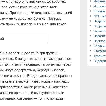
 — от слабого покраснения, до корочек,
Инфекци
Истории
 и полностью покрытые диатезными
Кожные 
 спину. При появлении диатезных высыпаний
ЛОР заб
, ему не комфортно, больно. Поэтому
Невроло
ить причину, появления у малыша такую
Оторино
Офтольм
Паразит
Проктол
Сердечн
Стомато
ния аллергии делят на три группы —
Травмот
аторные. К пищевым аллергенам относятся
Эндокри
уктах питания и попадают в организм через
 их могут содержать чужеродный белок,
овощи и фрукты. В виде контактной причины
из синтетической ткани, мокрый памперс,
прикасается с кожей ребёнка. В качестве
гических проявлений выступают запахи
домашних животных — то, что попадает