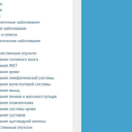
сы
и
ы
легочные заболевания
е заболевания
 и ответы
огические заболевания
чественные опухоли
ания головного мозга
ания ЖКТ
ания крови
ания лимфатической системы
ания моче-половой системы
ания мышц
ания печени и желчного пузыря
ания позвоночника
ания системы крови
ания суставов
ания щитовидной железы
ственные опухоли