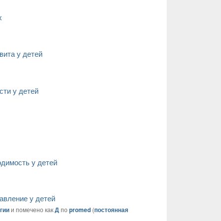
х
вита у детей
сти у детей
димость у детей
авление у детей
гии
и помечено как
Д
по
promed
(
постоянная