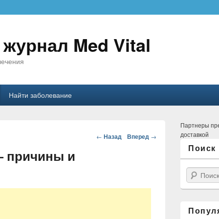
журнал Med Vital
лечения
ржимому
Найти заболевание
Партнеры пр
доставкой
Навигация по
←
Назад
Вперед
→
статьям
Поиск
— причины и
Поиск
Попул