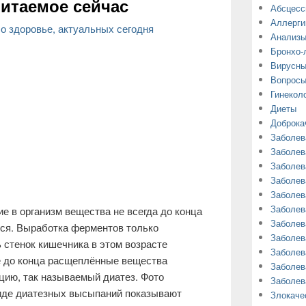
итаемое сейчас
Абсцес
Аллерги
о здоровье, актуальных сегодня
Анализ
Бронхо-
Вирусны
Вопросы
Гинекол
Диеты
Доброка
Заболев
Заболев
Заболев
Заболев
Заболев
Заболев
ие в организм вещества не всегда до конца
Заболев
ся. Выработка ферментов только
Заболев
 стенок кишечника в этом возрасте
Заболев
е до конца расщеплённые вещества
Заболев
цию, так называемый диатез. Фото
Заболев
виде диатезных высыпаний показывают
Злокаче