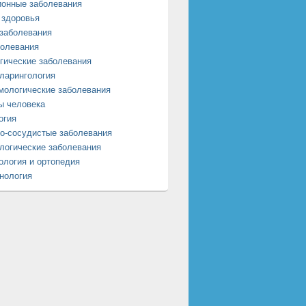
онные заболевания
 здоровья
заболевания
олевания
гические заболевания
ларингология
ологические заболевания
ы человека
огия
о-сосудистые заболевания
логические заболевания
ология и ортопедия
нология