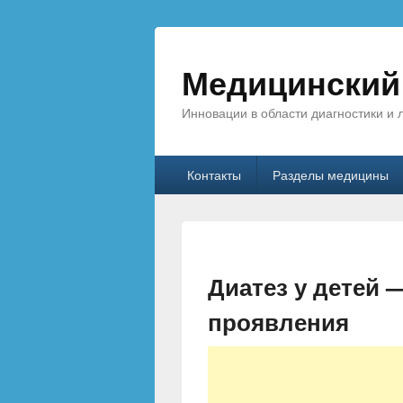
Медицинский 
Инновации в области диагностики и 
Главное меню
Перейти к основному содержанию
Перейти к дополнительному соде
Контакты
Разделы медицины
Диатез у детей 
проявления