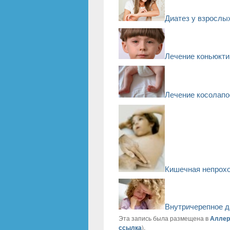
Диатез у взрослы
Лечение коньюкти
Лечение косолапо
Кишечная непрохо
Внутричерепное д
Эта запись была размещена в
Аллер
ссылка
).