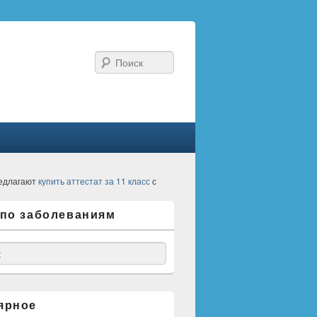
Поиск
едлагают
купить аттестат за 11 класс
с
 по заболеваниям
ярное