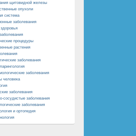
ания щитовидной железы
ственные опухоли
я система
онные заболевания
 здоровья
заболевания
ческие процедуры
венные растения
олевания
гические заболевания
ларингология
ологические заболевания
ы человека
огия
ские заболевания
о-сосудистые заболевания
логические заболевания
ология и ортопедия
нология