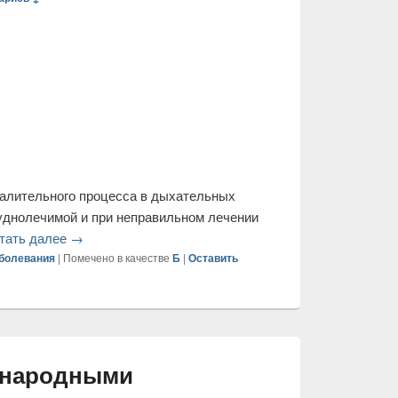
та народными
ариев ↓
палительного процесса в дыхательных
руднолечимой и при неправильном лечении
тать далее
→
аболевания
|
Помечено в качестве
Б
|
Оставить