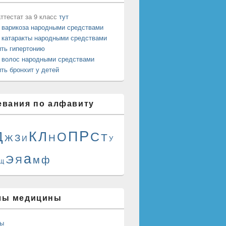
ттестат за 9 класс
тут
 варикоза народными средствами
 катаракты народными средствами
ить гипертонию
 волос народными средствами
ть бронхит у детей
евания по алфавиту
Р
К
П
Д
Л
О
С
Т
Н
Ж
З
И
У
а
Э
м
ф
Я
Щ
лы медицины
сы