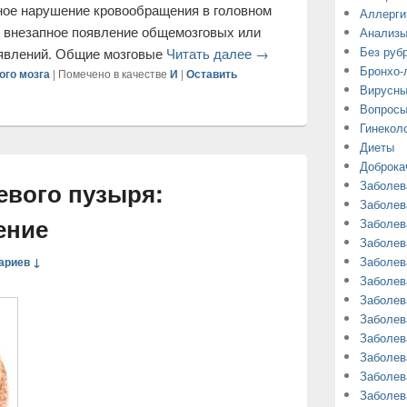
Аллерги
Анализ
Без руб
Бронхо-
Вирусны
ное нарушение кровообращения в головном
Вопросы
но внезапное появление общемозговых или
Гинекол
оявлений. Общие мозговые
Читать далее
→
Диеты
Доброка
ого мозга
|
Помечено в качестве
И
|
Оставить
Заболев
Заболев
Заболев
Заболев
Заболев
евого пузыря:
Заболев
Заболев
ение
Заболев
Заболев
ариев ↓
Заболев
Заболев
Заболев