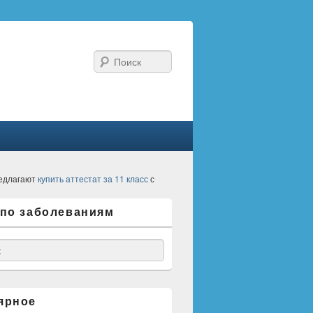
Поиск
едлагают
купить аттестат за 11 класс
с
 по заболеваниям
ярное