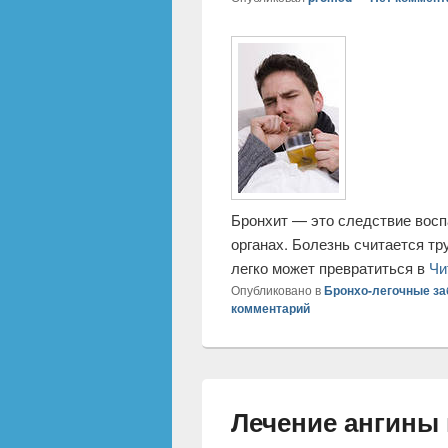
Лечение бронхи
средствами
Опубликовал
promed
—
Нет коммент
Бронхит — это следствие вос
органах. Болезнь считается т
легко может превратиться в
Чи
Опубликовано в
Бронхо-легочные з
комментарий