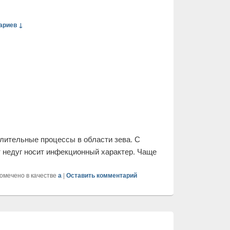
 народными
ариев ↓
алительные процессы в области зева. С
т недуг носит инфекционный характер. Чаще
омечено в качестве
а
|
Оставить комментарий