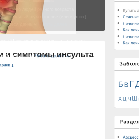
Купить а
Лечение
Лечение
Как леч
Лечение
ика
:
Межпозвоночные грыжи – явление
Как лечи
 которым сталкиваются многие люди, особенно
 шейного отдела
Читать далее
→
Забол
Г
Б
В
и и симптомы инсульта
Ш
ариев ↓
Ц
Х
Ч
Разде
Абсцес