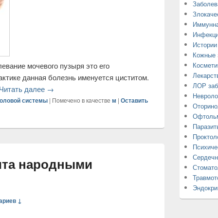
Заболев
Злокаче
Иммунна
Инфекци
Истории
Кожные 
Космети
Лекарст
ЛОР заб
Невроло
Оторино
евание мочевого пузыря это его
Офтольм
Паразит
актике данная болезнь именуется циститом.
Проктол
Читать далее
→
Психиче
половой системы
|
Помечено в качестве
м
|
Оставить
Сердечн
Стомато
Травмот
Эндокри
ита народными