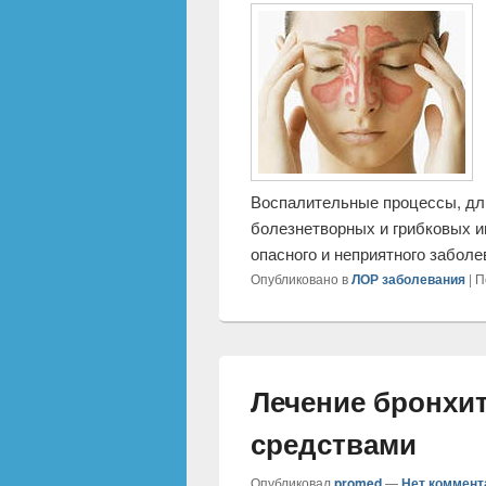
средствами
Опубликовал
promed
—
Нет коммент
Воспалительные процессы, дли
болезнетворных и грибковых и
опасного и неприятного забол
Опубликовано в
ЛОР заболевания
|
П