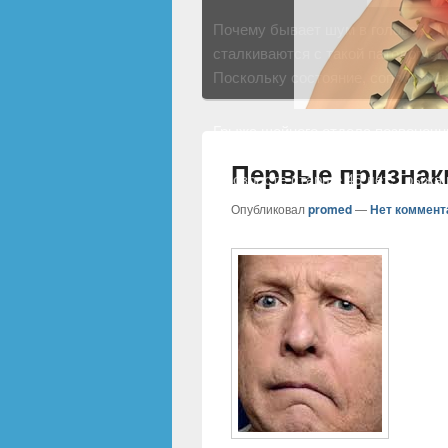
Грыжа шейного отдела позвоночн
достаточно распространенное, с
в возрасте старше 45 лет. Грыжа
Первые признак
Опубликовал
promed
—
Нет коммент