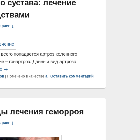
о сустава: лечение
дствами
ариев ↓
 всего попадается артроз коленного
ие – гонартроз. Данный вид артроза
ее
→
ов
|
Помечено в качестве
а
|
Оставить комментарий