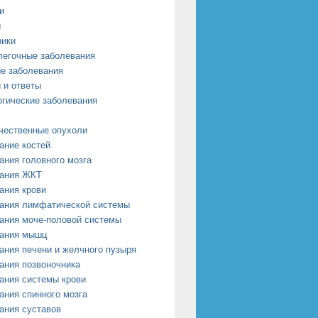
и
ы
рики
легочные заболевания
е заболевания
 и ответы
огические заболевания
чественные опухоли
ание костей
ания головного мозга
ания ЖКТ
ания крови
ания лимфатической системы
ания моче-половой системы
ания мышц
ания печени и желчного пузыря
ания позвоночника
ания системы крови
ания спинного мозга
ания суставов