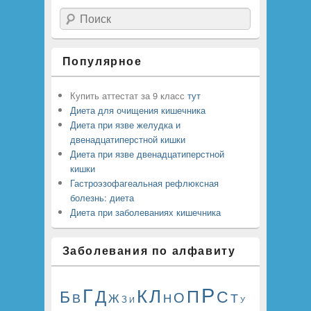
Поиск
Популярное
Купить аттестат за 9 класс
тут
Диета для очищения кишечника
Диета при язве желудка и
двенадцатиперстной кишки
Диета при язве двенадцатиперстной
кишки
Гастроэзофагеальная рефлюксная
болезнь: диета
Диета при заболеваниях кишечника
Заболевания по алфавиту
Р
Г
К
Л
Д
П
Б
С
О
В
Т
Ж
Н
З
И
У