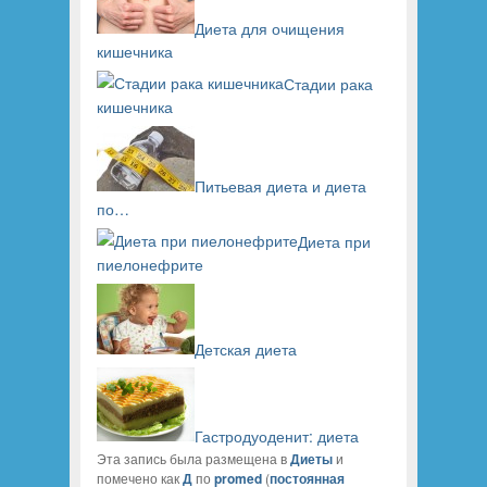
Диета для очищения
кишечника
Стадии рака
кишечника
Питьевая диета и диета
по…
Диета при
пиелонефрите
Детская диета
Гастродуоденит: диета
Эта запись была размещена в
Диеты
и
помечено как
Д
по
promed
(
постоянная