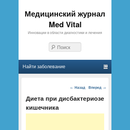
Медицинский журнал
Med Vital
Инновации в области диагностики и лечения
Поиск
Главное меню
Перейти к основному содержанию
Перейти к дополнительному содержимому
Партнеры
предлагают
Навигация по
←
Назад
Вперед
→
купить аттестат
статьям
Диета при дисбактериозе
за 11 класс
с
доставкой
кишечника