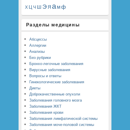
а
Э
м
ф
Ш
Я
Ц
Х
Ч
Разделы медицины
Абсцессы
Аллергии
Анализы
Без рубрики
Бронхо-легочные заболевания
Вирусные заболевания
Вопросы и ответы
Гинекологические заболевания
Диеты
Доброкачественные опухоли
Заболевания головного мозга
Заболевания ЖКТ
Заболевания крови
Заболевания лимфатической системы
Заболевания моче-половой системы